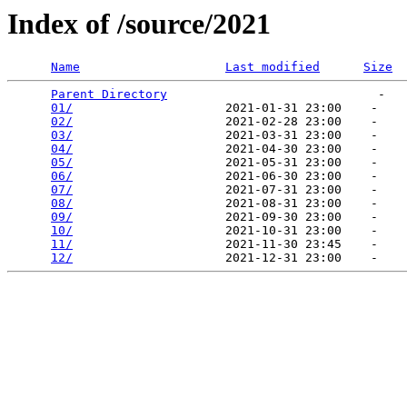
Index of /source/2021
Name
Last modified
Size
Parent Directory
                             -   

01/
                     2021-01-31 23:00    -   

02/
                     2021-02-28 23:00    -   

03/
                     2021-03-31 23:00    -   

04/
                     2021-04-30 23:00    -   

05/
                     2021-05-31 23:00    -   

06/
                     2021-06-30 23:00    -   

07/
                     2021-07-31 23:00    -   

08/
                     2021-08-31 23:00    -   

09/
                     2021-09-30 23:00    -   

10/
                     2021-10-31 23:00    -   

11/
                     2021-11-30 23:45    -   

12/